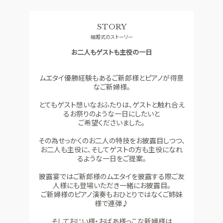
料理
ドレス
STORY
CONCEPT
ACCESS
結婚式のストーリー
コンセプト
アクセス
お二人もゲストも主役の一日
GUEST
QA
ご列席者の皆さまへ
よくあるご質問
ムエタイ優勝経験もあるご新郎様とピアノが得意
SUPPORT
なご新婦様。
お手伝い
とてもゲスト想いなおふたりは、ゲストと触れ合え
るお祭りのような一日にしたいと
ご希望くださいました。
資料請求
お問い合わせ
フェア予約
その為せっかくのお二人の特技をお披露目しつつ、
お二人も主役に、そしてゲストの方も主役になれ
るような一日をご提案。
披露宴ではご新郎様のムエタイを披露する際ご友
人様にも登場いただき一緒にお披露目。
ご新婦様のピアノ演奏もおひとりではなくご姉妹
様で連弾♪
そしておじい様・おばあ様っこな新婦様は