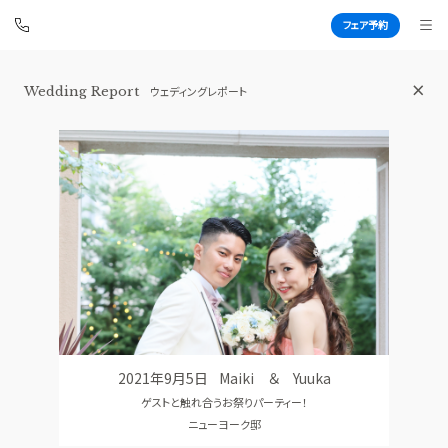
フェア予約
横浜 アートグレイス ポートサイドヴィ
Wedding Report
ウェディングレポート
ラ
BEST BRIDAL
TOP
BRIDAL FAIR
トップ
ブライダルフェア
FAIR INFO
WEDDING REPORT
ブライダルフェアの魅力をご案内
体験者レポート
PHOTO GALLERY
PLAN
フォトギャラリー
プラン
2021年9月5日
Maiki ＆ Yuuka
CEREMONY
PARTY
ゲストと触れ合うお祭りパーティー！
挙式
披露宴会場
ニューヨーク邸
CUISINE
DRESS