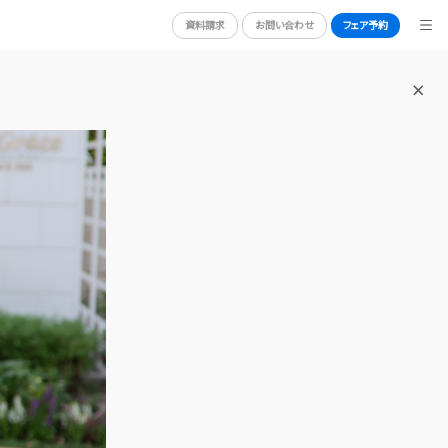
資料請求
お問い合わせ
フェア予約
BRIDAL FAIR
ブライダルフェア
WEDDING REPORT
体験者レポート
RY
PLAN
プラン
PARTY
披露宴会場
DRESS
ドレス
ACCESS