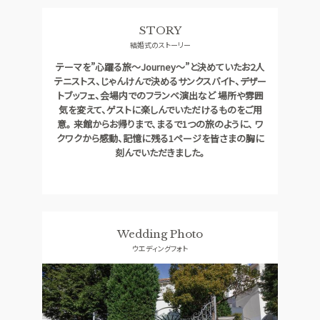
料理
ドレス
STORY
CONCEPT
ACCESS
結婚式のストーリー
コンセプト
アクセス
テーマを”心躍る旅～Journey～”と決めていたお2人
GUEST
QA
テニストス、じゃんけんで決めるサンクスバイト、デザー
ご列席者の皆さまへ
よくあるご質問
トブッフェ、会場内でのフランベ演出など 場所や雰囲
気を変えて、ゲストに楽しんでいただけるものをご用
SUPPORT
意。 来館からお帰りまで、まるで1つの旅のように、 ワ
お手伝い
クワクから感動、記憶に残る1ページを皆さまの胸に
刻んでいただきました。
資料請求
お問い合わせ
フェア予約
Wedding Photo
ウエディングフォト