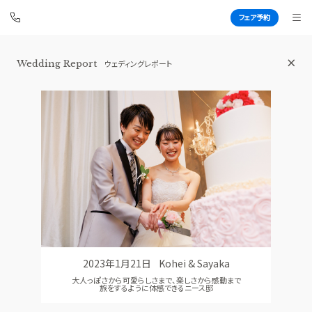
フェア予約
横浜 アートグレイス ポートサイドヴィ
Wedding Report
ウェディングレポート
ラ
BEST BRIDAL
TOP
BRIDAL FAIR
トップ
ブライダルフェア
FAIR INFO
WEDDING REPORT
ブライダルフェアの魅力をご案内
体験者レポート
PHOTO GALLERY
PLAN
フォトギャラリー
プラン
2023年1月21日
Kohei & Sayaka
CEREMONY
PARTY
大人っぽさから可愛らしさまで、楽しさから感動まで
挙式
披露宴会場
旅をするように体感できるニース邸
CUISINE
DRESS