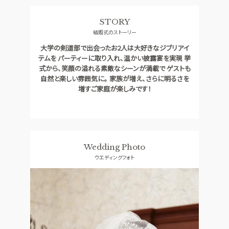
料理
ドレス
STORY
CONCEPT
ACCESS
結婚式のストーリー
コンセプト
アクセス
大学の剣道部で出会ったお2人は大好きなジブリアイ
GUEST
QA
テムを パーティーに取り入れ、温かい披露宴を実現 挙
ご列席者の皆さまへ
よくあるご質問
式から、笑顔の溢れる素敵なシーンが満載で ゲストも
自然と楽しい雰囲気に。 家族が増え、さらに明るさを
SUPPORT
増すご家庭が楽しみです！
お手伝い
資料請求
お問い合わせ
フェア予約
Wedding Photo
ウエディングフォト