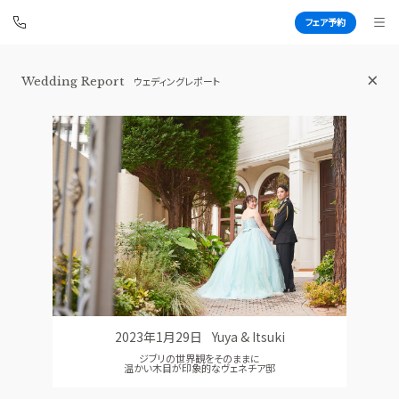
フェア予約
横浜 アートグレイス ポートサイドヴィ
Wedding Report
ウェディングレポート
ラ
BEST BRIDAL
TOP
BRIDAL FAIR
トップ
ブライダルフェア
FAIR INFO
WEDDING REPORT
ブライダルフェアの魅力をご案内
体験者レポート
PHOTO GALLERY
PLAN
フォトギャラリー
プラン
2023年1月29日
Yuya & Itsuki
CEREMONY
PARTY
ジブリの世界観をそのままに
挙式
披露宴会場
温かい木目が印象的なヴェネチア邸
CUISINE
DRESS