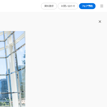
資料請求
お問い合わせ
フェア予約
BRIDAL FAIR
ブライダルフェア
WEDDING REPORT
体験者レポート
RY
PLAN
プラン
PARTY
披露宴会場
DRESS
ドレス
ACCESS