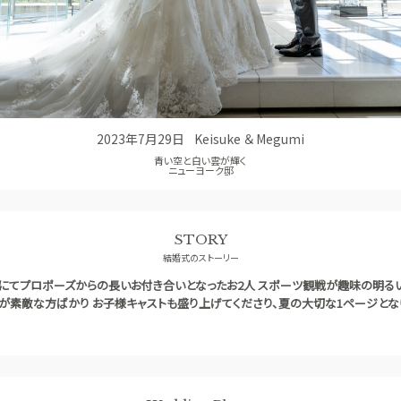
コンセプト
GUEST
ご列席者の皆さまへ
SUPPORT
お手伝い
2023年7月29日
Keisuke ＆ Megumi
青い空と白い雲が輝く
ニューヨーク邸
STORY
結婚式のストーリー
にてプロポーズからの長いお付き合いとなったお2人 スポーツ観戦が趣味の明る
顔が素敵な方ばかり お子様キャストも盛り上げてくださり、夏の大切な1ページとな