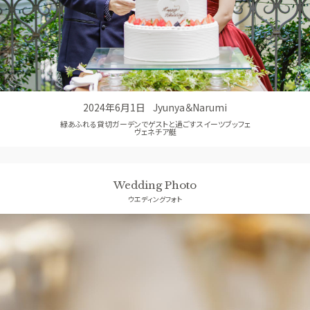
コンセプト
GUEST
ご列席者の皆さまへ
SUPPORT
お手伝い
2024年6月1日
Jyunya＆Narumi
緑あふれる貸切ガーデンでゲストと過ごすスイーツブッフェ
ヴェネチア艇
Wedding Photo
ウエディングフォト