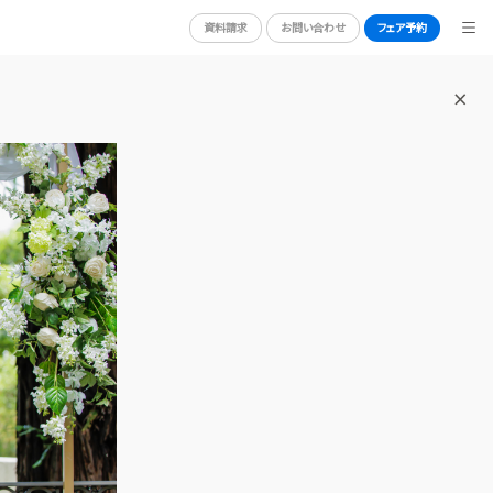
資料請求
お問い合わせ
フェア予約
BRIDAL FAIR
ブライダルフェア
WEDDING REPORT
体験者レポート
RY
PLAN
プラン
PARTY
披露宴会場
DRESS
ドレス
ACCESS