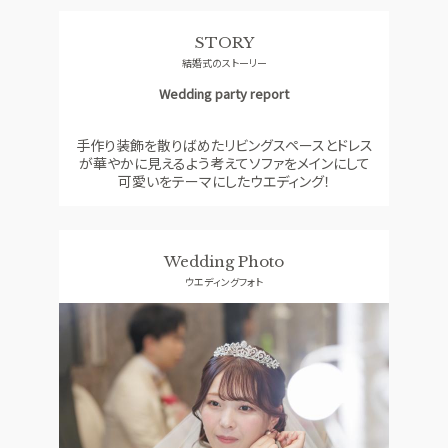
料理
ドレス
STORY
CONCEPT
ACCESS
結婚式のストーリー
コンセプト
アクセス
Wedding party report
GUEST
QA
ご列席者の皆さまへ
よくあるご質問
手作り装飾を散りばめたリビングスペースとドレス
が華やかに見えるよう考えてソファをメインにして
SUPPORT
可愛いをテーマにしたウエディング！
お手伝い
Wedding Photo
資料請求
お問い合わせ
フェア予約
ウエディングフォト