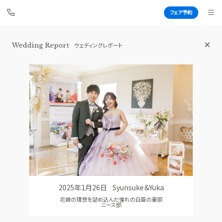
フェア予約
横浜 アートグレイス ポートサイドヴィ
Wedding Report
ウェディングレポート
ラ
BEST BRIDAL
TOP
BRIDAL FAIR
トップ
ブライダルフェア
FAIR INFO
WEDDING REPORT
ブライダルフェアの魅力をご案内
体験者レポート
PHOTO GALLERY
PLAN
フォトギャラリー
プラン
2025年1月26日
Syunsuke＆Yuka
CEREMONY
PARTY
花嫁の理想を詰め込んだ憧れの白亜の豪邸
挙式
披露宴会場
ニース邸
CUISINE
DRESS