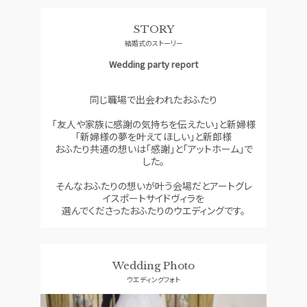
料理
ドレス
STORY
CONCEPT
ACCESS
結婚式のストーリー
コンセプト
アクセス
Wedding party report
GUEST
QA
ご列席者の皆さまへ
よくあるご質問
同じ職場で出会われたおふたり
SUPPORT
「友人や家族に感謝の気持ちを伝えたい」と新婦様
お手伝い
「新婦様の夢を叶えてほしい」と新郎様
おふたり共通の想いは「感謝」と「アットホーム」で
した。
資料請求
お問い合わせ
フェア予約
そんなおふたりの想いが叶う会場だとアートグレ
イスポートサイドヴィラを
選んでくださったおふたりのウエディングです。
Wedding Photo
ウエディングフォト