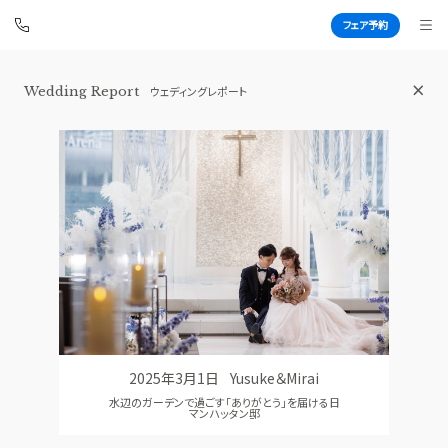
フェア予約
横浜 アートグレイス ポートサイドヴィ
Wedding Report
ウェディングレポート
ラ
BEST BRIDAL
TOP
BRIDAL FAIR
トップ
ブライダルフェア
FAIR INFO
WEDDING REPORT
ブライダルフェアの魅力をご案内
体験者レポート
PHOTO GALLERY
PLAN
フォトギャラリー
プラン
2025年3月1日
Yusuke＆Mirai
CEREMONY
PARTY
水辺のガーデンで過ごす「ありがとう」を届ける日
挙式
披露宴会場
マンハッタン邸
CUISINE
DRESS