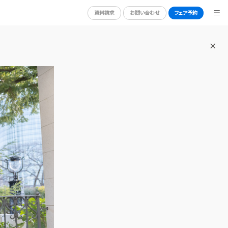
資料請求
お問い合わせ
フェア予約
BRIDAL FAIR
ブライダルフェア
WEDDING REPORT
体験者レポート
RY
PLAN
プラン
PARTY
披露宴会場
DRESS
ドレス
ACCESS