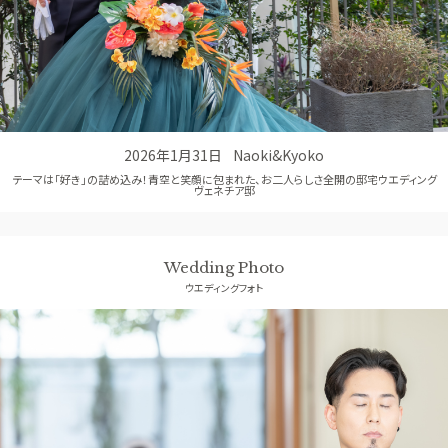
コンセプト
GUEST
ご列席者の皆さまへ
SUPPORT
お手伝い
2026年1月31日
Naoki&Kyoko
テーマは「好き」の詰め込み！青空と笑顔に包まれた、お二人らしさ全開の邸宅ウエディング
ヴェネチア邸
Wedding Photo
ウエディングフォト