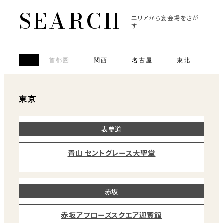
エリアから宴会場をさが
す
首都圏
関西
名古屋
東北
首
都
圏
東京
表参道
青山 セントグレース大聖堂
赤坂
赤坂アプローズスクエア迎賓館