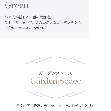
Green
ドレス
コンセプト
RANKING
LOCATION PHOTO
緑と光が溢れる白亜の大邸宅。
口コミランキング
ロケーションフォト
新しくリニューアルされた広大なガーデンテラス
を貸切にできるのも魅力。
SMALL WEDDING
ACCESS
少人数ウエディング
アクセス
GUEST
QA
ご列席者の皆さまへ
よくあるご質問
SUPPORT
お手伝い
ガーデンスペース
Garden Space
資料請求
お問い合わせ
フェア予約
青空の下、最高のガーデンパーティをゲストと共に