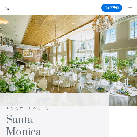
フェア予約
アートグレイス ウエディングコースト
東京ベイ
BEST BRIDAL
TOP
BRIDAL FAIR
トップ
ブライダルフェア
WEDDING REPORT
PHOTO GALLERY
体験者レポート
フォトギャラリー
PLAN
CEREMONY
サンタモニカ グリーン
Santa
プラン
挙式
PARTY
CUISINE
Monica
披露宴会場
料理
DRESS
CONCEPT