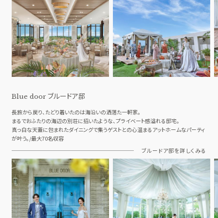
ブルードア邸
Blue door
長旅から戻り、たどり着いたのは海沿いの洒落た一軒家。
まるでおふたりの海辺の別荘に招いたような、プライベート感溢れる邸宅。
真っ白な天蓋に包まれたダイニングで集うゲストとの心温まるアットホームなパーティ
が叶う。/最大70名収容
ブルードア邸を詳しくみる