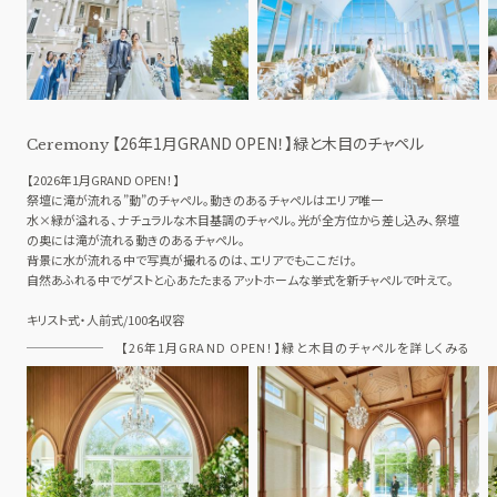
ドレス
コンセプト
RANKING
LOCATION PHOTO
口コミランキング
ロケーションフォト
SMALL WEDDING
ACCESS
【26年1月GRAND OPEN！】緑と木目のチャペル
Ceremony
少人数ウエディング
アクセス
【2026年1月GRAND OPEN！】
GUEST
QA
祭壇に滝が流れる”動”のチャペル。動きのあるチャペルはエリア唯一
ご列席者の皆さまへ
よくあるご質問
水×緑が溢れる、ナチュラルな木目基調のチャペル。光が全方位から差し込み、祭壇
の奥には滝が流れる動きのあるチャペル。
SUPPORT
背景に水が流れる中で写真が撮れるのは、エリアでもここだけ。
お手伝い
自然あふれる中でゲストと心あたたまるアットホームな挙式を新チャペルで叶えて。
キリスト式・人前式/100名収容
【26年1月GRAND OPEN！】緑と木目のチャペルを詳しくみる
資料請求
お問い合わせ
フェア予約