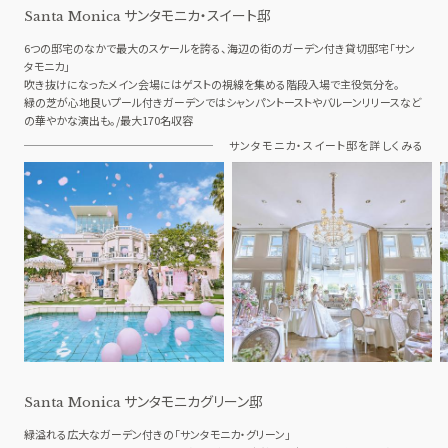
サンタモニカ・スイート邸
Santa Monica
6つの邸宅のなかで最大のスケールを誇る、海辺の街のガーデン付き貸切邸宅「サン
タモニカ」
吹き抜けになったメイン会場にはゲストの視線を集める階段入場で主役気分を。
緑の芝が心地良いプール付きガーデンではシャンパントーストやバルーンリリースなど
の華やかな演出も。/最大170名収容
サンタモニカ・スイート邸を詳しくみる
サンタモニカグリーン邸
Santa Monica
緑溢れる広大なガーデン付きの「サンタモニカ・グリーン」