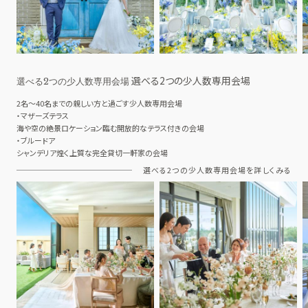
選べる2つの少人数専用会場
選べる2つの少人数専用会場
2名～40名までの親しい方と過ごす少人数専用会場
・マザーズテラス
海や空の絶景ロケーション臨む開放的なテラス付きの会場
・ブルードア
シャンデリア煌く上質な完全貸切一軒家の会場
選べる2つの少人数専用会場を詳しくみる