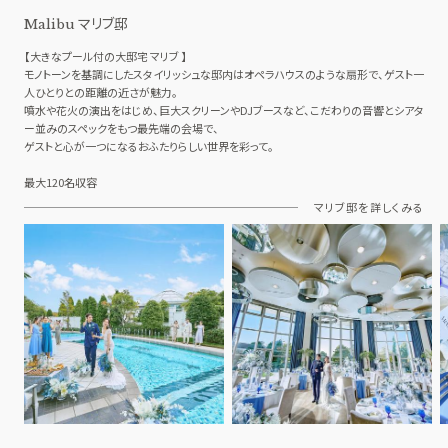
マリブ邸
Malibu
【大きなプール付の大邸宅 マリブ 】
モノトーンを基調にしたスタイリッシュな邸内はオペラハウスのような扇形で、ゲスト一
人ひとりとの距離の近さが魅力。
噴水や花火の演出をはじめ、巨大スクリーンやDJブースなど、こだわりの音響とシアタ
ー並みのスペックをもつ最先端の会場で、
ゲストと心が一つになるおふたりらしい世界を彩って。
最大120名収容
マリブ邸を詳しくみる