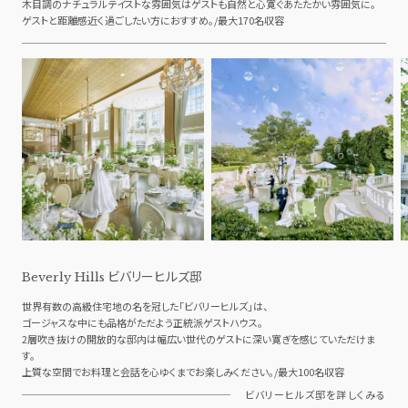
木目調のナチュラルテイストな雰囲気はゲストも自然と心寛ぐあたたかい雰囲気に。
ゲストと距離感近く過ごしたい方におすすめ。/最大170名収容
ビバリーヒルズ邸
Beverly Hills
世界有数の高級住宅地の名を冠した「ビバリーヒルズ」は、
ゴージャスな中にも品格がただよう正統派ゲストハウス。
2層吹き抜けの開放的な邸内は幅広い世代のゲストに深い寛ぎを感じていただけま
す。
上質な空間でお料理と会話を心ゆくまでお楽しみください。/最大100名収容
ビバリーヒルズ邸を詳しくみる