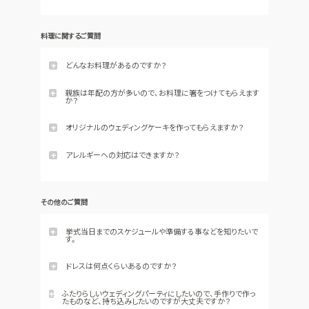
ガーデンも大切なウェディングステージです。季節を問わず
ご活用いただけるよう 室外ストーブをご用意しております。
料理に関するご質問
どんなお料理があるのですか？
フレンチと、和のテイストを加えたフレンチジャポネの２種類
親族は年配の方が多いので、お料理に箸をつけてもらえます
をご用意しております。
か？
はい、当館は全コースのお料理にお箸をお付けしておりま
す。
オリジナルのウェディングケーキを作ってもらえますか？
はい、もちろんご相談可能です。専属のパティシエが世界でた
ったひとつのオリジナルケーキをお作りいたします。
アレルギーへの対応はできますか？
食物アレルギーをお持ちのお客様にもお食事をお楽しみた
だけるように、できる限りの対応に取り組んでおります。
その他のご質問
挙式当日までのスケジュールや準備する事などを知りたいで
す。
お日にちが決まりましたら、今後のスケジュールを詳しく説明
させていただきます。その都度ご準備していただきたいことを
ドレスは何点くらいあるのですか？
お伝えさせていただきますのでご安心くださいませ。
ベストブライダルグループが展開しているドレスショップ ア
ふたりらしいウェディングパーティにしたいので、手作りで作っ
クア・グラツィエでは、全店舗合計で8000着のドレスをご用
たものなど、持ち込みしたいのですが大丈夫ですか？
意しております。