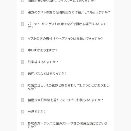
す。パーティー開始までの時間をゆったりとお過ごしいただけ
新郎新婦の控え室・ブライズルームはありますか？
ます。
ドレス
コンセプト
はい、もちろんございます。おふたりに少しでもリラックスして
いただくための特別な空間をご用意しております。
遠方のゲストの為の宿泊施設などは紹介してもらえますか？
RANKING
LOCATION PHOTO
ご宿泊いただけるホテルをご紹介させていただいておりま
口コミランキング
ロケーションフォト
パーティー中にゲストの荷物などを預ける場所はあります
す。ご利用の際は事前にお問い合わせください。
か？
SMALL WEDDING
ACCESS
はい、クロークのご用意がございますので是非ご利用くださ
少人数ウエディング
いませ。
ゲストの方の着付けやヘアメイクはお願いできますか？
アクセス
はい、承っております。ご予約制となりますので、あらかじめ
GUEST
QA
人数などをお知らせください。
車いすはありますか？
ご列席者の皆さまへ
よくあるご質問
はい、ご用意しております。エレベーターの設置もございま
す。お年寄りやお子様、お体の不自由なゲストの方にもお寛
駐車場はありますか？
SUPPORT
ぎいただけるよう、様々な取り組みや設備をご用意しており
はい、ございます。ご結婚式のご予約状況にもよりますが、
ます。
お手伝い
100台収容の駐車場がございます。
送迎バスなどはありますか？
新浦安駅と会場をつなぐ送迎バスがございます。バス会社さ
結婚式当日、他の花嫁と顔を合わせてしまうことはありませ
んとの提携がありますので、ご案内させていただくことが可
んか？
能です。
資料請求
お問い合わせ
フェア予約
ご安心ください。当日はそれぞれ専用施設を完全貸切でござ
います。 計算された導線で設計されているため他の花嫁様と
結婚式当日和装を着たいのですが、和装もありますか？
すれ違うことはございません。
はい、お衣裳も着付けもご案内させていただいております。
分煙ですか？
はい、分煙です。ゲストのみな様が快適にお過ごしいただけ
冬場のガーデン用に室外ストーブ等の暖房設備はございま
る空間作りを心がけております。
すか？