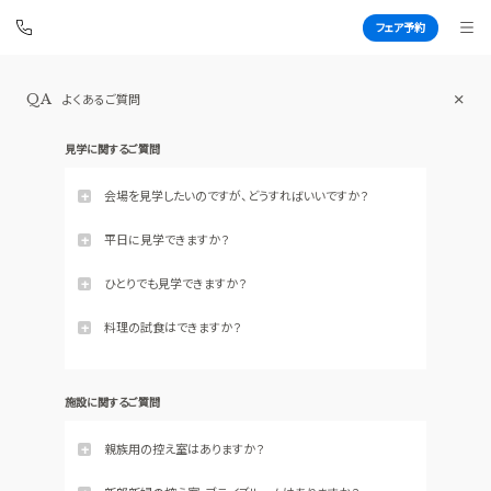
フェア予約
アートグレイス ウエディングコースト
QA
よくあるご質問
東京ベイ
BEST BRIDAL
見学に関するご質問
会場を見学したいのですが、どうすればいいですか？
このページ内にある、「ブライダルフェア情報」「いつでも会場
見学」よりフォームでのご予約、またはお電話でご予約くださ
平日に見学できますか？
TOP
BRIDAL FAIR
い。
トップ
ブライダルフェア
はい。定休日以外でしたら、平日でも承っております。お気軽
にお問い合わせください。
ひとりでも見学できますか？
WEDDING REPORT
PHOTO GALLERY
はい。おひとりでご参加されるお客様もいらっしゃいます。ご
遠慮なくお越しください。
料理の試食はできますか？
体験者レポート
フォトギャラリー
お日にちによってはご案内可能です。ご試食が可能なフェア
PLAN
CEREMONY
も開催しておりますので、お気軽にお問い合わせください。
プラン
挙式
施設に関するご質問
PARTY
CUISINE
親族用の控え室はありますか？
披露宴会場
料理
はい、ございます。70名様くらいまでご着席可能でございま
DRESS
CONCEPT