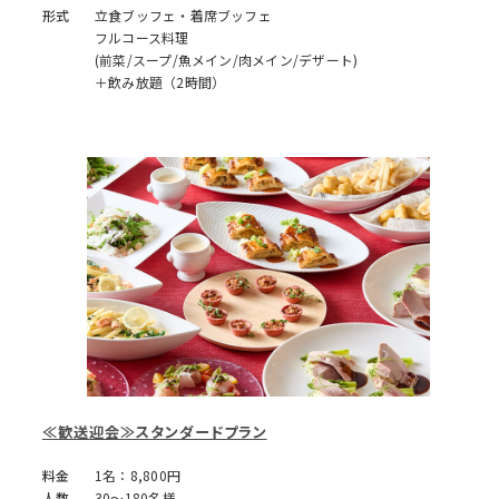
形式
立食ブッフェ・着席ブッフェ
フルコース料理
(前菜/スープ/魚メイン/肉メイン/デザート)
＋飲み放題（2時間）
≪歓送迎会≫スタンダードプラン
料金
1名：8,800円
人数
30～180名様