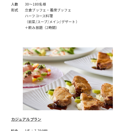
人数
30～180名様
形式
立食ブッフェ・着席ブッフェ
ハーフコース料理
（前菜/スープ/メイン/デザート）
＋飲み放題（2時間）
カジュアルプラン
料金
1名：7,700円