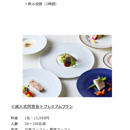
＋飲み放題（2時間）
≪成人式同窓会≫プレミアムプラン
料金
1名：11,000円
人数
30～180名様
形式
立食ブッフェ・着席ブッフェ