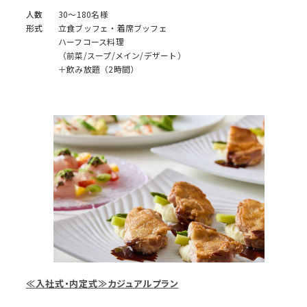
人数
30～180名様
形式
立食ブッフェ・着席ブッフェ
ハーフコース料理
（前菜/スープ/メイン/デザート）
＋飲み放題（2時間）
≪入社式・内定式≫カジュアルプラン