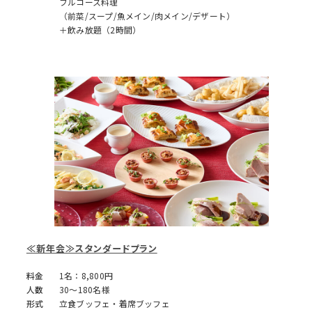
フルコース料理
（前菜/スープ/魚メイン/肉メイン/デザート）
＋飲み放題（2時間）
≪新年会≫スタンダードプラン
料金
1名：8,800円
人数
30～180名様
形式
立食ブッフェ・着席ブッフェ