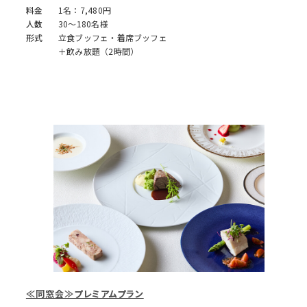
料金
1名：7,480円
人数
30～180名様
形式
立食ブッフェ・着席ブッフェ
＋飲み放題（2時間）
≪同窓会≫プレミアムプラン