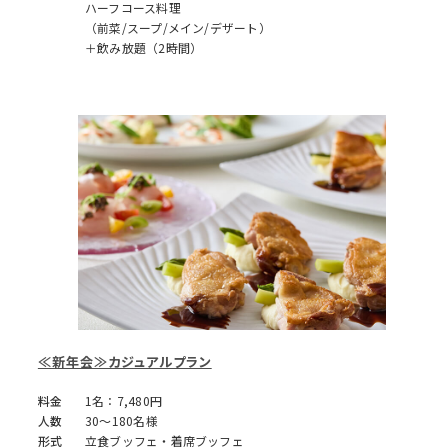
ハーフコース料理
（前菜/スープ/メイン/デザート）
＋飲み放題（2時間）
≪新年会≫カジュアルプラン
料金
1名：7,480円
人数
30～180名様
形式
立食ブッフェ・着席ブッフェ