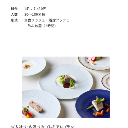
料金
1名：7,480円
人数
30～180名様
形式
立食ブッフェ・着席ブッフェ
＋飲み放題（2時間）
≪入社式・内定式≫プレミアムプラン