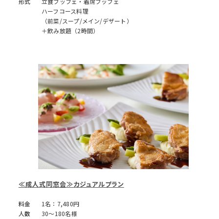
形式
立食ブッフェ・着席ブッフェ
ハーフコース料理
（前菜/スープ/メイン/デザート）
＋飲み放題（2時間）
≪成人式同窓会≫カジュアルプラン
料金
1名：7,480円
人数
30～180名様