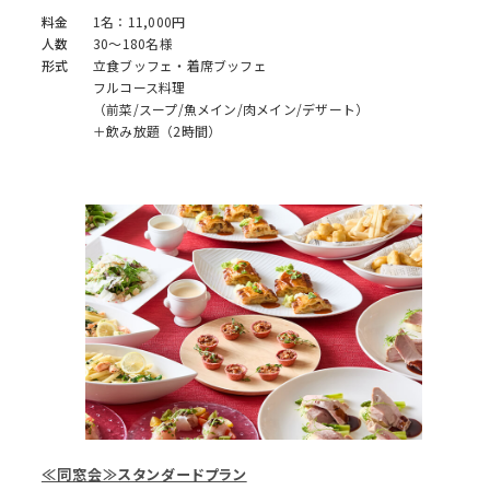
料金
1名：11,000円
人数
30～180名様
形式
立食ブッフェ・着席ブッフェ
フルコース料理
（前菜/スープ/魚メイン/肉メイン/デザート）
＋飲み放題（2時間）
≪同窓会≫スタンダードプラン