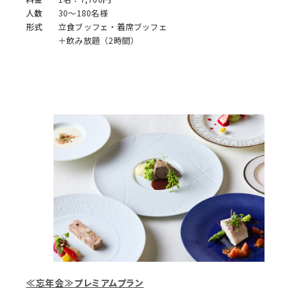
人数
30～180名様
形式
立食ブッフェ・着席ブッフェ
＋飲み放題（2時間）
≪忘年会≫プレミアムプラン