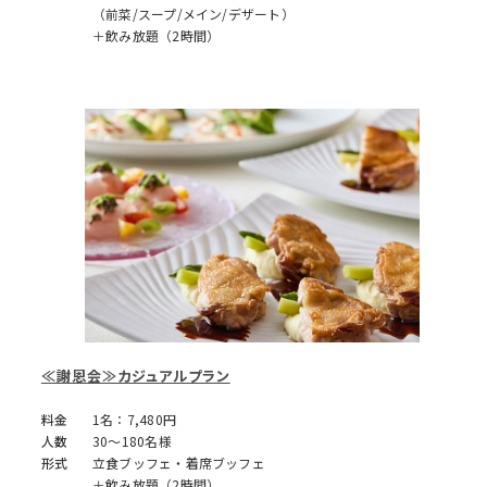
（前菜/スープ/メイン/デザート）
＋飲み放題（2時間）
≪謝恩会≫カジュアルプラン
料金
1名：7,480円
人数
30～180名様
形式
立食ブッフェ・着席ブッフェ
＋飲み放題（2時間）