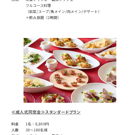
フルコース料理
（前菜/スープ/魚メイン/肉メイン/デザート）
＋飲み放題（2時間）
≪成人式同窓会≫スタンダードプラン
料金
1名：8,800円
人数
30～180名様