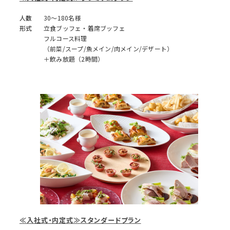
人数
30～180名様
形式
立食ブッフェ・着席ブッフェ
フルコース料理
（前菜/スープ/魚メイン/肉メイン/デザート）
＋飲み放題（2時間）
≪入社式・内定式≫スタンダードプラン