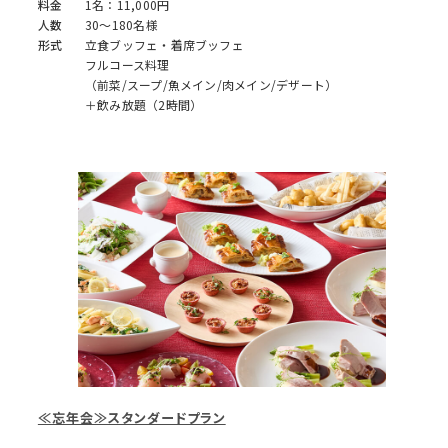
料金
1名：11,000円
人数
30～180名様
形式
立食ブッフェ・着席ブッフェ
フルコース料理
（前菜/スープ/魚メイン/肉メイン/デザート）
＋飲み放題（2時間）
≪忘年会≫スタンダードプラン