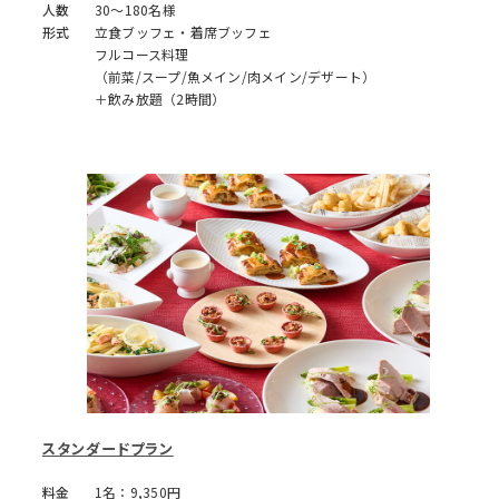
人数
30～180名様
形式
立食ブッフェ・着席ブッフェ
フルコース料理
（前菜/スープ/魚メイン/肉メイン/デザート）
＋飲み放題（2時間）
スタンダードプラン
料金
1名：9,350円