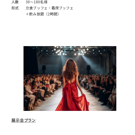
人数
30～180名様
形式
立食ブッフェ・着席ブッフェ
＋飲み放題（2時間）
展示会プラン