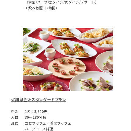
（前菜/スープ/魚メイン/肉メイン/デザート）
＋飲み放題（2時間）
≪謝恩会≫スタンダードプラン
料金
1名：8,800円
人数
30～180名様
形式
立食ブッフェ・着席ブッフェ
ハーフコース料理