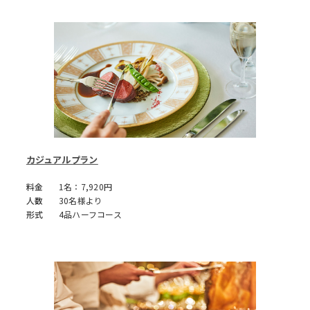
ゲストハウスならではのリゾ
ゲストハウスならではのリゾ
ート感溢れる空間を貸し切っ
ート感溢れる空間を貸し切っ
てのパーティーが可能です。ガ
てのパーティーが可能です。ガ
ーデン・リビングも使用し
ーデン・リビングも使用し
て、お世話になった先生や、
て、新しい一年の幕開けに、
ご友人と楽しむひとときを演
新年のご挨拶のお席を演出い
出いたします。
たします。
カジュアルプラン
料金
1名：7,920円
人数
30名様より
祝賀会・周年記念
表彰式
形式
4品ハーフコース
ゲストハウスならではのリゾ
ゲストハウスならではのリゾ
ート感溢れる空間を貸し切っ
ート感溢れる空間を貸し切っ
てのパーティーが可能です。ガ
てのパーティーが可能です。ガ
ーデン・リビングも使用し
ーデン・リビングも使用し
て、記念すべき日や喜びの日を
て、功績、名誉をほめたたえ
分かち合うパーティーを演出
るパーティーを演出いたしま
いたします。
す。