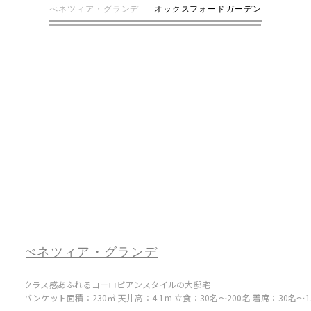
べネツィア・グランデ
オックスフォードガーデン
べネツィア・グランデ
クラス感あふれるヨーロピアンスタイルの大邸宅
バンケット面積：230㎡ 天井高：4.1m 立食：30名〜200名 着席：30名〜1