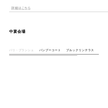
詳細はこちら
中宴会場
パリ・ブランシェ
バンブーコート
ブルックリンテラス
グラ