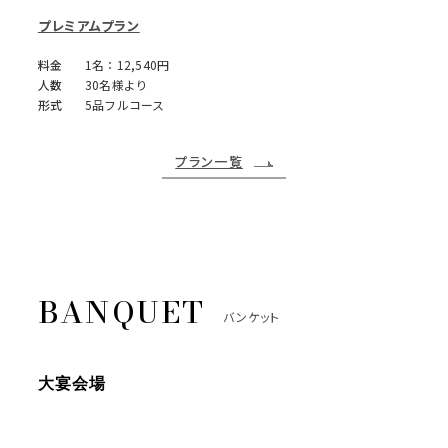
展示会
ロケーション撮影
プレミアムプラン
料金
1名：12,540円
ゲストハウスならではの上質
ゲストハウスならではの上質
人数
30名様より
な空間を貸切でご提供いたし
な空間では、結婚式シーンを
形式
5品フルコース
ます。ガーデン・リビングも
始めとした非日常なリゾート
使用して、大切な商品の展示
シーンを撮影いただけます。
や商談の場を演出いたしま
す。
プラン一覧
バンケット
イベント一覧
開催中のイベントのご紹介
大宴会場