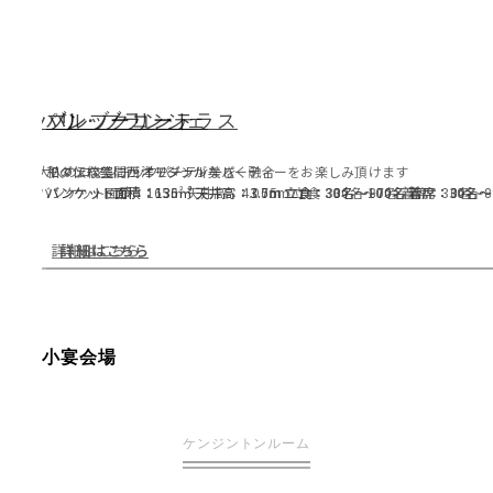
パリ・ブランシェ
バンブーコート
ブルックリンテラス
大人のロマンチックパーティーを
和の伝統美に西洋モダンが美しく融合
モダンな空間がオリジナルなパーティーをお楽しみ頂けます
バンケット面積：165㎡ 天井高：4.00m 立食：30名〜100名 着席：30名
バンケット面積：130㎡ 天井高：3.75m 立食：30名〜70名 着席：30名〜
バンケット面積：135㎡ 天井高：3.5m 立食：30名〜80名 着席：30名〜8
詳細はこちら
詳細はこちら
詳細はこちら
小宴会場
ケンジントンルーム