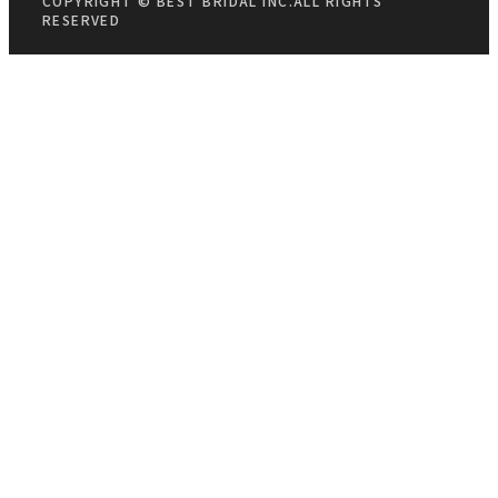
COPYRIGHT © BEST BRIDAL INC.ALL RIGHTS
RESERVED