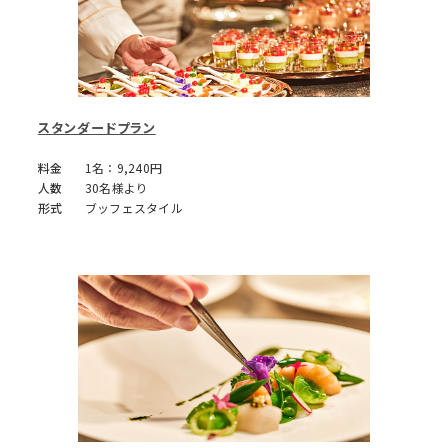
スタンダードプラン
入社式・内定式
会議・セミナー
料金
1名：9,240円
人数
30名様より
形式
ブッフェスタイル
ゲストハウスならではのリゾ
ゲストハウスならではの上質
ート感溢れる空間を貸し切っ
な空間を貸切でご提供いたし
てのパーティーが可能です。ガ
ます。ガーデン・リビングも
ーデン・リビングも使用し
使用して、大事な会議・セミ
て、新たに加わる仲間たちを
ナーの場を演出いたします。
歓迎、交流する場を演出いた
します。