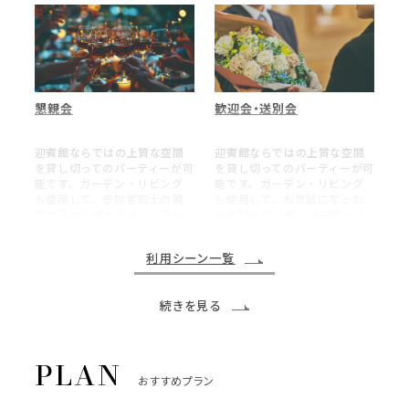
懇親会
歓迎会・送別会
迎賓館ならではの上質な空間
迎賓館ならではの上質な空間
を貸し切ってのパーティーが可
を貸し切ってのパーティーが可
能です。ガーデン・リビング
能です。ガーデン・リビング
も使用して、参加者同士の親
も使用して、お世話になった
交を深める場をラグジュアリ
方の門出や、新しい仲間を迎
ーに演出いたします。
えるお祝いの場を演出いたし
ます。
利用シーン一覧
続きを見る
おすすめプラン
謝恩会
新年会・賀詞交歓会