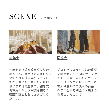
ご利用シーン
忘年会
同窓会
一年を振り返る締めくくりの
ゲストハウスならではの貸切
場として、宴を存分に楽しんで
空間で過ごす「同窓会」プラ
いただける『忘年会プラン』
ンをご用意しました。ガーデ
をご用意いたしました。煌び
ン・リビングも使用して、ご
やかな非日常空間で、結婚式
友人や恩師との久々の再会、
場専属のシェフが腕を振るう
クラス会や同期会のお集まり
豪華料理とともにお過ごしく
を演出いたします。
ださい。