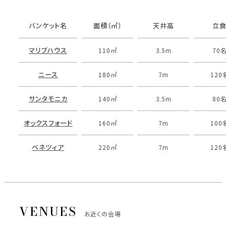
バンケット名
面積（㎡）
天井高
立
マリブハウス
110㎡
3.5m
70
ニース
180㎡
7m
120
サンタモニカ
140㎡
3.5m
80
オックスフォード
160㎡
7m
100
ベネツィア
220㎡
7m
120
お近くの会場