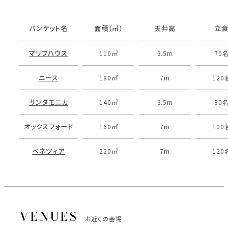
バンケット名
面積（㎡）
天井高
立
マリブハウス
110㎡
3.5m
70
ニース
180㎡
7m
120
サンタモニカ
140㎡
3.5m
80
オックスフォード
160㎡
7m
100
ベネツィア
220㎡
7m
120
お近くの会場