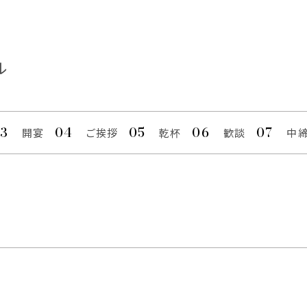
ル
開宴
ご挨拶
乾杯
歓談
中