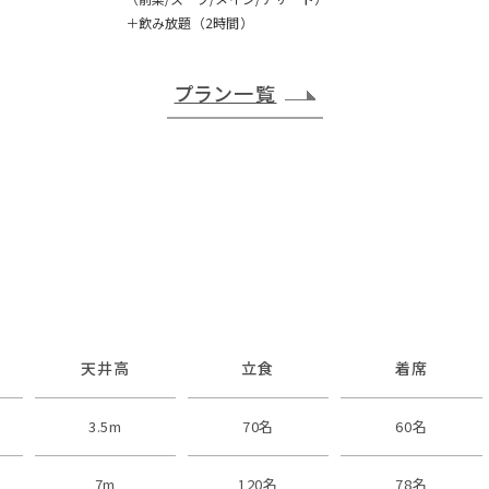
＋飲み放題（2時間）
プラン一覧
天井高
立食
着席
3.5m
70名
60名
7m
120名
78名