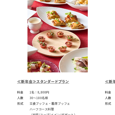
≪新年会≫スタンダードプラン
≪新
料金
1名：8,800円
料金
人数
30～180名様
人数
形式
立食ブッフェ・着席ブッフェ
形式
ハーフコース料理
（前菜/スープ/メイン/デザート）