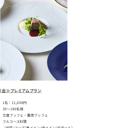
年会≫プレミアムプラン
1名：11,000円
30～180名様
立食ブッフェ・着席ブッフェ
フルコース料理
（前菜/スープ/魚メイン/肉メイン/デザート）