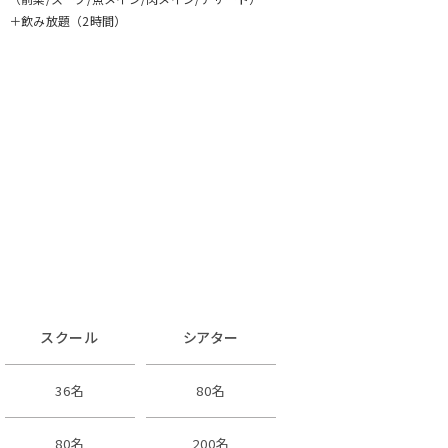
＋飲み放題（2時間）
スクール
シアター
36名
80名
80名
200名