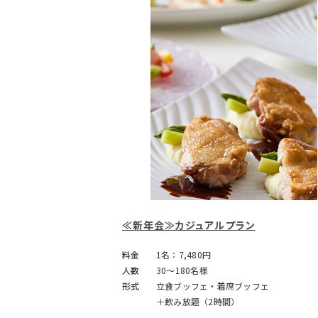
≪新年会≫カジュアルプラン
料金
1名：7,480円
人数
30～180名様
形式
立食ブッフェ・着席ブッフェ
＋飲み放題（2時間）