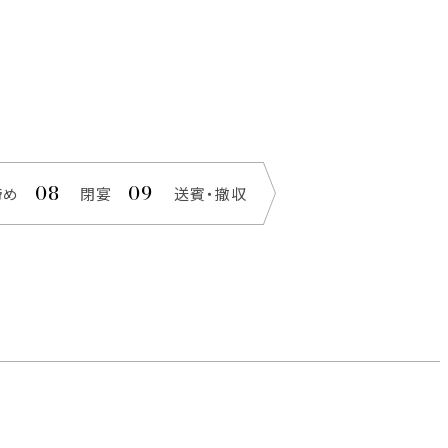
締め
閉宴
送賓・撤収