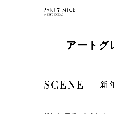
アートグ
新