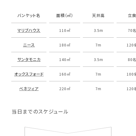
バンケット名
面積（㎡）
天井高
立
マリブハウス
110㎡
3.5m
70
ニース
180㎡
7m
120
サンタモニカ
140㎡
3.5m
80
オックスフォード
160㎡
7m
100
ベネツィア
220㎡
7m
120
当日までのスケジュール