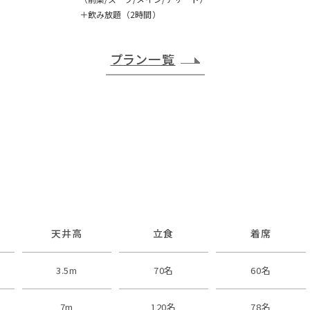
＋飲み放題（2時間）
プラン一覧
天井高
立食
着席
3.5m
70名
60名
7m
120名
78名