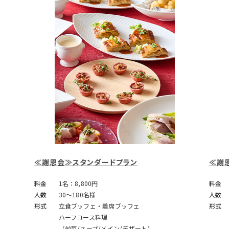
≪謝恩会≫スタンダードプラン
≪謝
料金
1名：8,800円
料金
人数
30～180名様
人数
形式
立食ブッフェ・着席ブッフェ
形式
ハーフコース料理
（前菜/スープ/メイン/デザート）