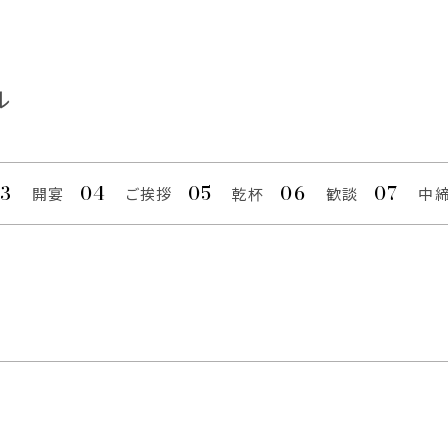
ル
開宴
ご挨拶
乾杯
歓談
中