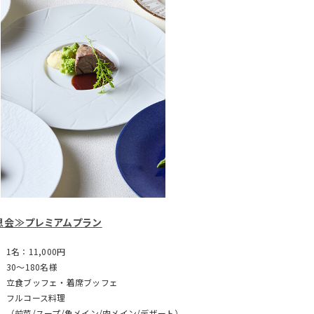
恩会≫プレミアムプラン
1名：11,000円
30～180名様
立食ブッフェ・着席ブッフェ
フルコース料理
（前菜/スープ/魚メイン/肉メイン/デザート）