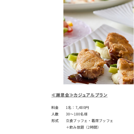
≪謝恩会≫カジュアルプラン
料金
1名：7,480円
人数
30～180名様
形式
立食ブッフェ・着席ブッフェ
＋飲み放題（2時間）