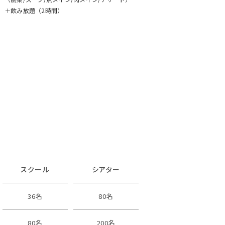
＋飲み放題（2時間）
スクール
シアター
36名
80名
80名
200名