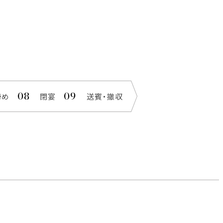
締め
閉宴
送賓・撤収