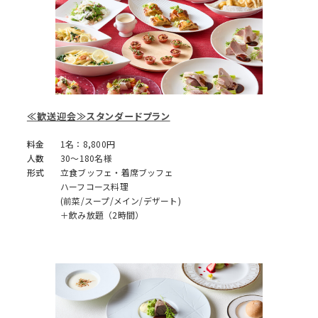
≪歓送迎会≫スタンダードプラン
料金
1名：8,800円
人数
30～180名様
形式
立食ブッフェ・着席ブッフェ
ハーフコース料理
(前菜/スープ/メイン/デザート)
＋飲み放題（2時間）