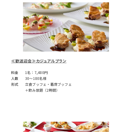
≪歓送迎会≫カジュアルプラン
料金
1名：7,480円
人数
30～180名様
形式
立食ブッフェ・着席ブッフェ
＋飲み放題（2時間）