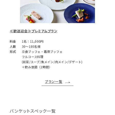
≪歓送迎会≫プレミアムプラン
料金
1名：11,000円
人数
30～180名様
形式
立食ブッフェ・着席ブッフェ
フルコース料理
(前菜/スープ/魚メイン/肉メイン/デザート)
＋飲み放題（2時間）
プラン一覧
バンケットスペック一覧