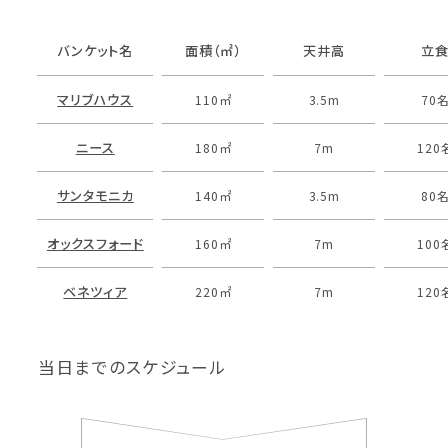
バンケット名
面積（㎡）
天井高
立
マリブハウス
110㎡
3.5m
70
ニース
180㎡
7m
120
サンタモニカ
140㎡
3.5m
80
オックスフォード
160㎡
7m
100
ベネツィア
220㎡
7m
120
当日までのスケジュール