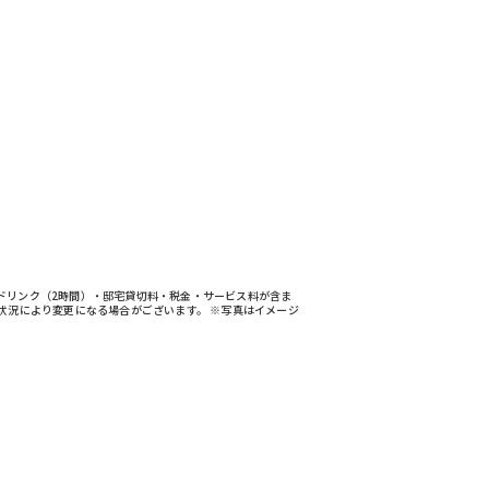
ドリンク（2時間）・邸宅貸切料・税金・サービス料が含ま
状況により変更になる場合がございます。 ※写真はイメージ