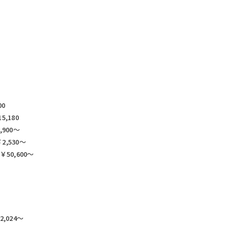
00
,180
900〜
,530〜
50,600〜
,024〜