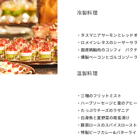
冷製料理
・タスマニアサーモンとレッド
・ロメインレタスのシーザー
・国産鶏胸肉のコンフィ パク
・燻製ベーコンとゴルゴンゾー
温製料理
・三種のフリットミスト
・ハーブソーセージと茸のアヒ
・たっぷりチーズのラザニア
・白身魚と夏野菜の南蛮漬け
・豚肩ロースのスパイスロース
・特製ビーフカレー&バターライ