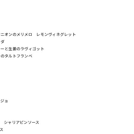
オニオンのメリメロ レモンヴィネグレット
サラダ
チーと生姜のラヴィゴット
ラのタルトフランベ
ージョ
ト シャリアピンソース
ス