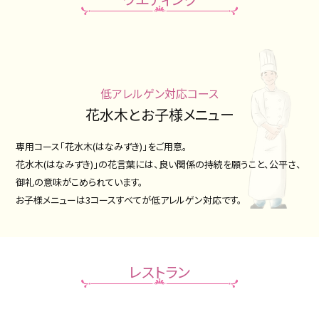
披露宴会場
料理
DRESS
CONCEPT
ドレス
コンセプト
低アレルゲン対応コース
RANKING
LOCATION PHOTO
花水木とお子様メニュー
口コミランキング
ロケーションフォト
専用コース「花水木(はなみずき)」をご用意。
SMALL WEDDING
ACCESS
花水木(はなみずき)」の花言葉には、良い関係の持続を願うこと、公平さ、
少人数ウエディング
アクセス
御礼の意味がこめられています。
GUEST
QA
お子様メニューは3コースすべてが低アレルゲン対応です。
ご列席者の皆さまへ
よくあるご質問
SUPPORT
お手伝い
レストラン