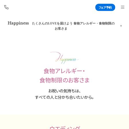
フェア予約
フェア予約
Happiness
たくさんのLOVEを届けよう 食物アレルギー・食物制限の
アートグレイス ウエディングコースト
お客さま
東京ベイ
BEST BRIDAL
TOP
BRIDAL FAIR
食物アレルギー・
トップ
ブライダルフェア
食物制限のお客さま
WEDDING REPORT
PHOTO GALLERY
お祝いの気持ちは、
体験者レポート
フォトギャラリー
すべての人と分かち合いたいから。
PLAN
CEREMONY
プラン
挙式
ウエディング
PARTY
CUISINE