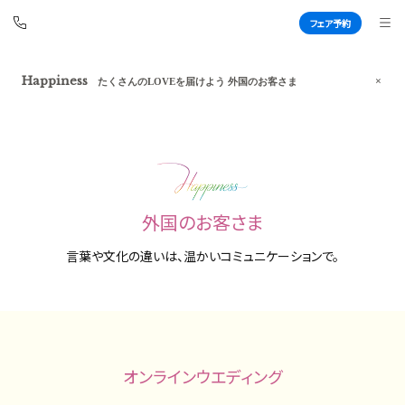
フェア予約
フェア予約
アートグレイス ウエディングコースト
Happiness
たくさんのLOVEを届けよう 外国のお客さま
東京ベイ
BEST BRIDAL
TOP
BRIDAL FAIR
外国のお客さま
トップ
ブライダルフェア
言葉や文化の違いは、温かいコミュニケーションで。
WEDDING REPORT
PHOTO GALLERY
体験者レポート
フォトギャラリー
PLAN
CEREMONY
プラン
挙式
オンラインウエディング
PARTY
CUISINE