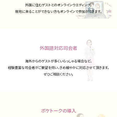
外国に住むゲストとのオンラインウエディング。
披露宴会場
料理
現地に来ることができない方もオンラインで参加ができます。
DRESS
CONCEPT
ドレス
コンセプト
RANKING
LOCATION PHOTO
口コミランキング
ロケーションフォト
外国語対応司会者
SMALL WEDDING
ACCESS
海外からのゲストが多くいらっしゃる場合など、
少人数ウエディング
アクセス
経験豊富な司会者がご要望を伺い、きめ細やかに対応させて頂きます。
GUEST
QA
ぜひご相談ください。
ご列席者の皆さまへ
よくあるご質問
SUPPORT
お手伝い
ポケトークの導入