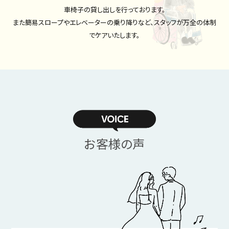
車椅子の貸し出しを行っております。
披露宴会場
料理
また簡易スロープやエレベーターの乗り降りなど、スタッフが万全の体制
DRESS
CONCEPT
でケアいたします。
ドレス
コンセプト
RANKING
LOCATION PHOTO
口コミランキング
ロケーションフォト
SMALL WEDDING
ACCESS
少人数ウエディング
アクセス
お客様の声
GUEST
QA
ご列席者の皆さまへ
よくあるご質問
SUPPORT
お手伝い