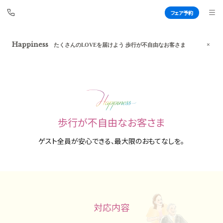
フェア予約
フェア予約
アートグレイス ウエディングコースト
Happiness
たくさんのLOVEを届けよう 歩行が不自由なお客さま
東京ベイ
BEST BRIDAL
TOP
BRIDAL FAIR
歩行が不自由なお客さま
トップ
ブライダルフェア
ゲスト全員が安心できる、最大限のおもてなしを。
WEDDING REPORT
PHOTO GALLERY
体験者レポート
フォトギャラリー
PLAN
CEREMONY
プラン
挙式
対応内容
PARTY
CUISINE