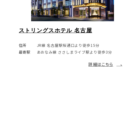
ストリングスホテル 名古屋
赤坂アプローズスクエア迎賓館
伊勢山ヒルズ
住所
JR線 名古屋駅桜通口より徒歩15分
住所
東京都港区赤坂5-3-1
最寄駅
あおなみ線 ささしまライブ駅より徒歩3分
セントグレース ヴィラ心斎橋
最寄駅
千代田線 赤坂駅直結
住所
神奈川県横浜市西区宮崎町58-3
丸の内・銀座線 赤坂見附駅 より徒歩5分
詳細はこちら
最寄駅
JR「桜木町駅」より徒歩7分
住所
大阪市西区新町1-1-18
詳細はこちら
最寄駅
地下鉄各線「本町駅」22番出口より徒歩4分
イベントはこちら
詳細はこちら
「心斎橋駅」より徒歩5分
「四ツ橋駅」1・A出口より徒歩4分
目黒
イベントはこちら
詳細はこちら