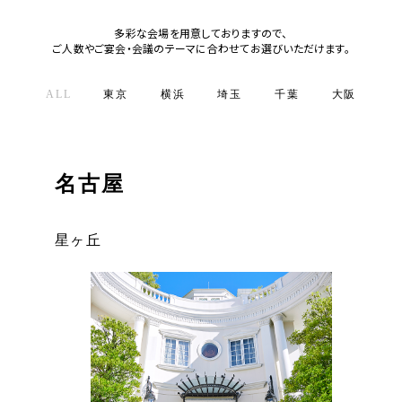
多彩な会場を用意しておりますので、
ご人数やご宴会・会議のテーマに合わせてお選びいただけます。
ALL
東京
横浜
埼玉
千葉
大阪
京
東京
横浜
埼玉
千葉
大阪
京都
仙台
名古屋
表参道
横浜
大宮
新浦安
トレードセンター前
神宮丸太町
仙台
星ヶ丘