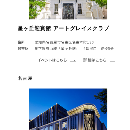
青山 セントグレース大聖堂
横浜 アートグレイス ポートサイドヴィ
アートグレイスウエディングシャトー＆
アートグレイス ウエディングコースト
アートグレイス ウエディングコースト
京都アートグレイス ウエディングヒル
アートグレイス フォレスト迎賓館
星ヶ丘迎賓館 アートグレイスクラブ
ラ
大宮璃宮
東京ベイ
大阪
ズ
住所
住所
住所
東京都港区北青山3-14-8
宮城県仙台市太白区八木山香澄町24-1
愛知県名古屋市名東区名東本町180
最寄駅
最寄駅
最寄駅
銀座線・千代田線・半蔵門線 表参道駅 A1出口よ
JR「仙台駅」より無料シャトルバス、もしくは車
地下鉄東山線「星ヶ丘駅」 4番出口 徒歩5分
住所
住所
住所
住所
住所
神奈川県横浜市神奈川区大野町1-4
埼玉県さいたま市北区植竹町1-816-7
千葉県浦安市明海5-8-2
大阪市住之江区南港北2-8-1
京都市左京区吉田河原町14-5
り徒歩約3分
で15分。
最寄駅
最寄駅
最寄駅
最寄駅
最寄駅
JR「横浜駅」 きた東口Aより徒歩7分
宇都宮線 土呂駅 より徒歩9分
JR京葉線「新浦安駅」より車、またはバスで7分
ニュートラム「トレードセンター前駅」下車 3番
京阪鴨東線「神宮丸太町駅」 5番出口より徒歩 8
宮城交通・仙台市営バス八木山動物公園行、
イベントはこちら
詳細はこちら
みなとみらい線「新高島駅」より徒歩7分
※新浦安駅前より専用送迎バスが運行（土日祝日
出口から徒歩 2分
分
仙台駅前より乗車時間15分、
詳細はこちら
のみ）
地下鉄中央線「コスモスクエア駅」下車 徒歩 7
京阪鴨東線「出町柳駅」 2番出口より徒歩 8分
イベントはこちら
詳細はこちら
八木山松波町もしくはTBC本社前下車徒歩2分。
分
叡電「出町柳駅」より徒歩 8分
詳細はこちら
イベントはこちら
詳細はこちら
名古屋
イベントはこちら
詳細はこちら
イベントはこちら
イベントはこちら
詳細はこちら
詳細はこちら
赤坂
桜木町
本町