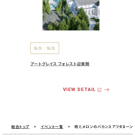
東京：市ヶ谷
横浜：横浜
埼玉：大宮
名古屋：星ヶ丘
仙台：仙台
アプローズスクエア 東京迎賓館
リストランテ マンジャーレ 伊勢山
大宮璃宮 Caf'e&Restaurant 四季庭
星ヶ丘迎賓館 アートグレイスクラブ
アートグレイス フォレスト迎賓館
VIEW DETAIL
VIEW DETAIL
VIEW DETAIL
VIEW DETAIL
VIEW DETAIL
総合トップ
イベント一覧
桃とメロンのバカンスアフタヌーン