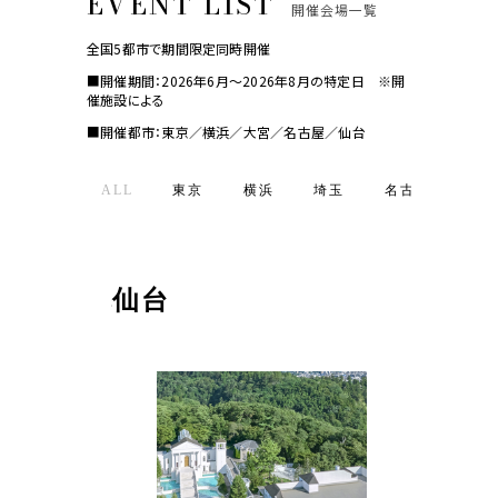
開催会場一覧
全国5都市で期間限定同時開催
■開催期間：2026年6月～2026年8月の特定日 ※開
催施設による
■開催都市：東京／横浜／大宮／名古屋／仙台
ALL
東京
横浜
埼玉
名古屋
仙
東京
横浜
埼玉
名古屋
仙台