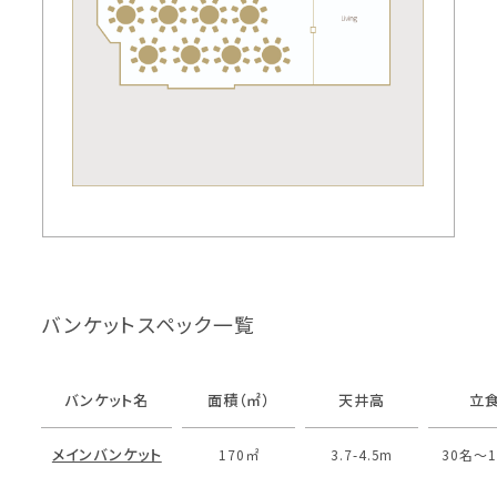
バンケットスペック一覧
バンケット名
面積（㎡）
天井高
立
メインバンケット
170㎡
3.7-4.5m
30名〜1