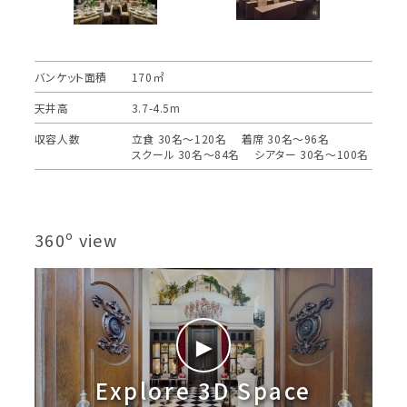
バンケット面積
170㎡
天井高
3.7-4.5m
収容人数
立食 30名〜120名 着席 30名〜96名
スクール 30名〜84名 シアター 30名〜100名
360º view
►
Explore 3D Space