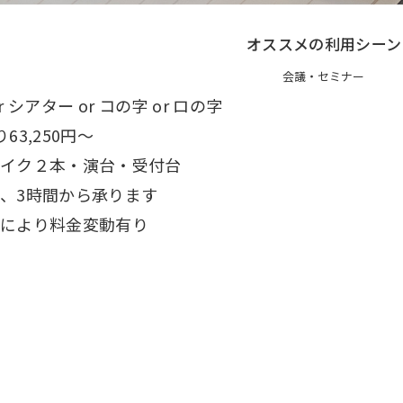
オススメの利用シーン
り
会議・セミナー
 シアター or コの字 or ロの字
63,250円〜
イク２本・演台・受付台
、3時間から承ります
により料金変動有り