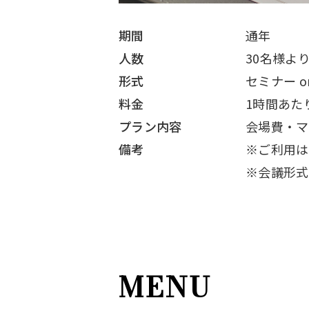
期間
通年
人数
30名様よ
形式
セミナー or
料金
1時間あたり
プラン内容
会場費・マ
備考
※ご利用は
※会議形式
MENU