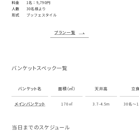
料金
1名：9,790円
人数
30名様より
形式
ブッフェスタイル
プラン一覧
バンケットスペック一覧
バンケット名
面積（㎡）
天井高
立
メインバンケット
170㎡
3.7-4.5m
30名〜1
当日までのスケジュール