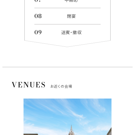
閉宴
送賓・撤収
お近くの会場