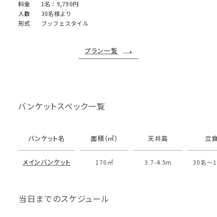
料金
1名：9,790円
人数
30名様より
形式
ブッフェスタイル
プラン一覧
バンケットスペック一覧
バンケット名
面積（㎡）
天井高
立
メインバンケット
170㎡
3.7-4.5m
30名〜1
当日までのスケジュール