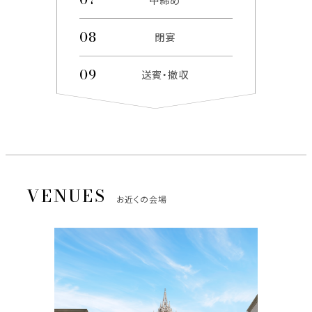
閉宴
送賓・撤収
お近くの会場