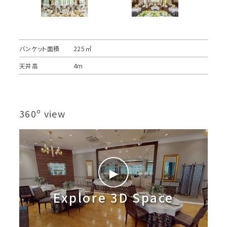
バンケット面積
225㎡
天井高
4m
360º view
►
Explore 3D Space