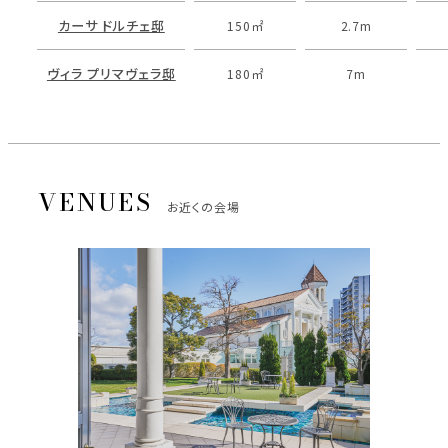
カーサ ドルチェ邸
150㎡
2.7m
ヴィラ プリマヴェラ邸
180㎡
7m
お近くの会場