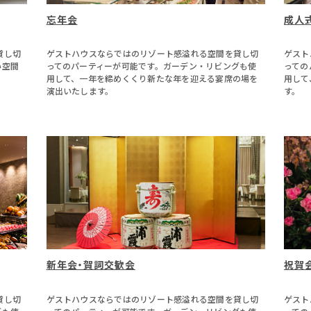
忘年会
成人
貸し切
ゲストハウスならではのリゾート感溢れる空間を貸し切
ゲスト
い空間
ってのパーティーが可能です。ガーデン・リビングも使
っての
用して、一年を締めくくり新たな年を迎える宴席の場を
用して
演出いたします。
す。
新年会・賀詞交歓会
祝賀
貸し切
ゲストハウスならではのリゾート感溢れる空間を貸し切
ゲスト