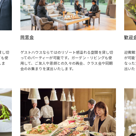
同窓会
歓迎
貸し切
ゲストハウスならではのリゾート感溢れる空間を貸し切
迎賓館
グも使
ってのパーティーが可能です。ガーデン・リビングも使
が可能
しま
用して、ご友人や恩師との久々の再会、クラス会や同期
なった
会のお集まりを演出いたします。
出いた