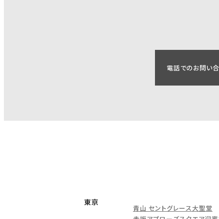
電話でのお問い
東京
青山 セントグレース大聖堂
赤坂アプローズスクエア迎賓