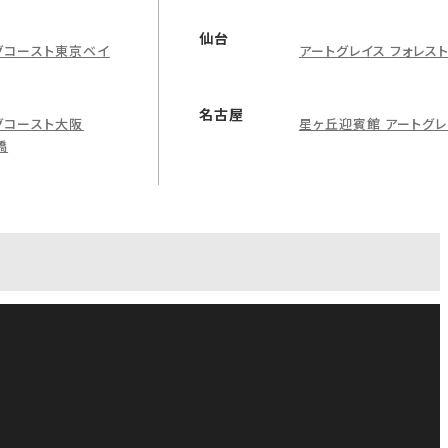
仙台
グコースト東京ベイ
アートグレイス フォレス
名古屋
グコースト大阪
星ヶ丘迎賓館 アートグレ
橋