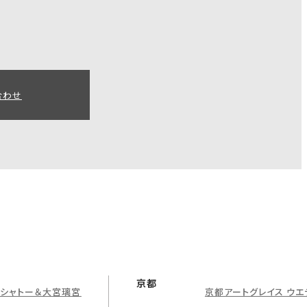
合わせ
京都
グシャトー＆大宮璃宮
京都アートグレイス ウエ