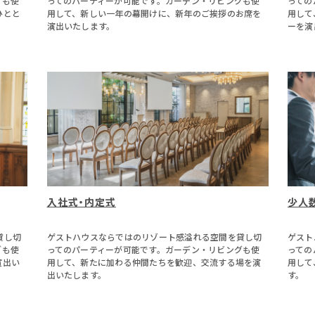
グも使
ってのパーティーが可能です。ガーデン・リビングも使
っての
ひとと
用して、新しい一年の幕開けに、新年のご挨拶のお席を
用して
演出いたします。
ーを演
入社式・内定式
少人
貸し切
ゲストハウスならではのリゾート感溢れる空間を貸し切
ゲスト
グも使
ってのパーティーが可能です。ガーデン・リビングも使
っての
演出い
用して、新たに加わる仲間たちを歓迎、交流する場を演
用して
出いたします。
す。