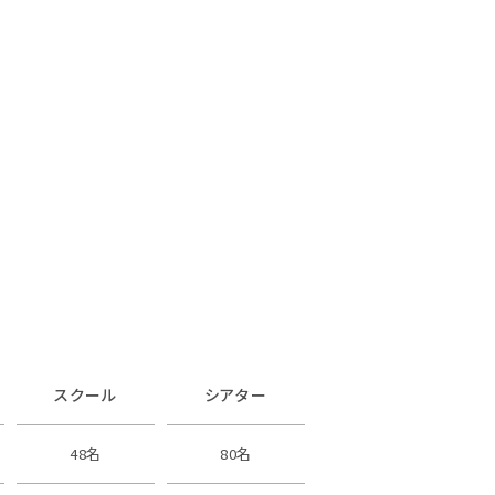
スクール
シアター
48名
80名