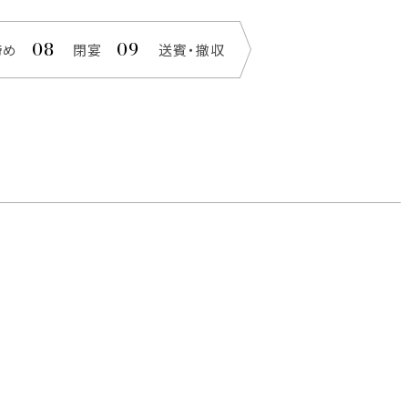
締め
閉宴
送賓・撤収