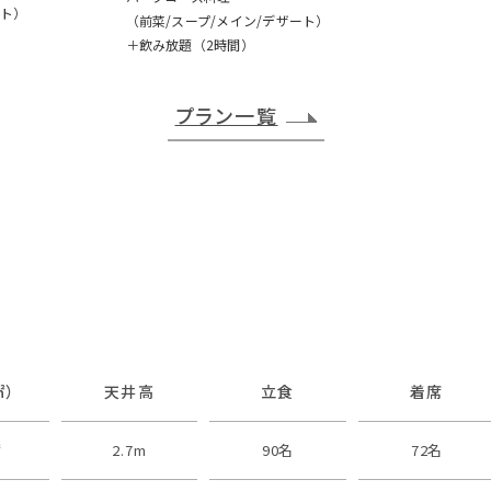
ート）
（前菜/スープ/メイン/デザート）
＋飲み放題（2時間）
プラン一覧
㎡）
天井高
立食
着席
㎡
2.7m
90名
72名