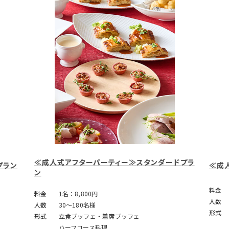
≪成人式アフターパーティー≫スタンダードプラ
プラン
≪成
ン
料金
料金
1名：8,800円
人数
人数
30～180名様
形式
形式
立食ブッフェ・着席ブッフェ
ハーフコース料理