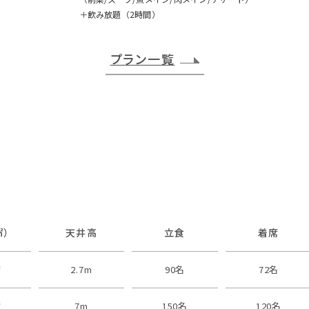
＋飲み放題（2時間）
プラン一覧
㎡）
天井高
立食
着席
㎡
2.7m
90名
72名
㎡
7m
150名
120名