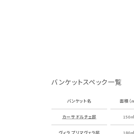
バンケットスペック一覧
バンケット名
面積（
カーサ ドルチェ邸
150
ヴィラ プリマヴェラ邸
180