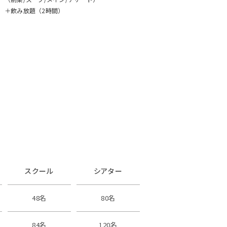
＋飲み放題（2時間）
スクール
シアター
48名
80名
84名
120名