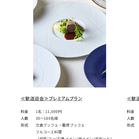
≪歓送迎会≫プレミアムプラン
≪歓
料金
1名：11,000円
料金
人数
30～180名様
人数
形式
立食ブッフェ・着席ブッフェ
形式
フルコース料理
（前菜/スープ/魚メイン/肉メイン/デザート）