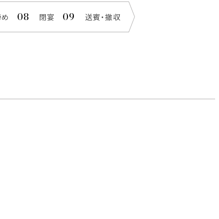
締め
閉宴
送賓・撤収