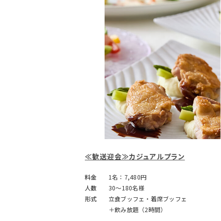
≪歓送迎会≫カジュアルプラン
料金
1名：7,480円
人数
30～180名様
形式
立食ブッフェ・着席ブッフェ
＋飲み放題（2時間）