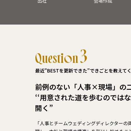
出社
会場作成
3
Question
最近"BESTを更新できた”できごとを教えて
前例のない「人事×現場」の
‘‘用意された道を歩むのでは
開く”
「人事とチームウェディングディレクターの