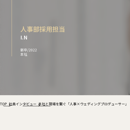
i
n
g
S
人事部採用担当
i
t
I.N
e
新卒
/
2022
本社
TOP
社員インタビュー
本社と現場を繋ぐ「人事×ウェディングプロデューサー」