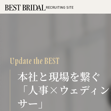
RECRUITING SITE
B
e
s
t
B
r
i
d
Update the BEST
a
l
R
本社と現場を繋ぐ
e
c
「人事×ウェディン
r
u
サー」
i
t