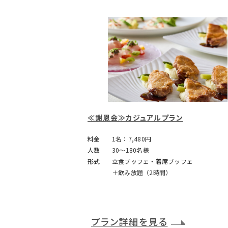
≪謝恩会≫カジュアルプラン
料金
1名：7,480円
人数
30～180名様
形式
立食ブッフェ・着席ブッフェ
＋飲み放題（2時間）
プラン詳細を見る