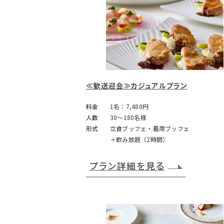
≪歓送迎会≫カジュアルプラン
料金
1名：7,480円
人数
30～180名様
形式
立食ブッフェ・着席ブッフェ
＋飲み放題（2時間）
プラン詳細を見る