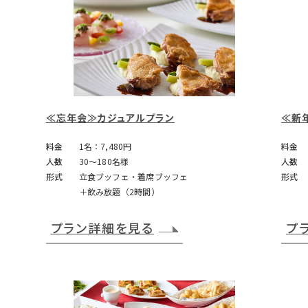
≪忘年会≫カジュアルプラン
≪新
料金
1名：7,480円
料金
人数
30～180名様
人数
形式
立食ブッフェ・着席ブッフェ
形式
＋飲み放題（2時間）
プラン詳細を見る
プ