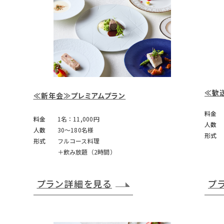
≪歓
≪新年会≫プレミアムプラン
料金
料金
1名：11,000円
人数
人数
30～180名様
形式
形式
フルコース料理
＋飲み放題（2時間）
プラン詳細を見る
プ