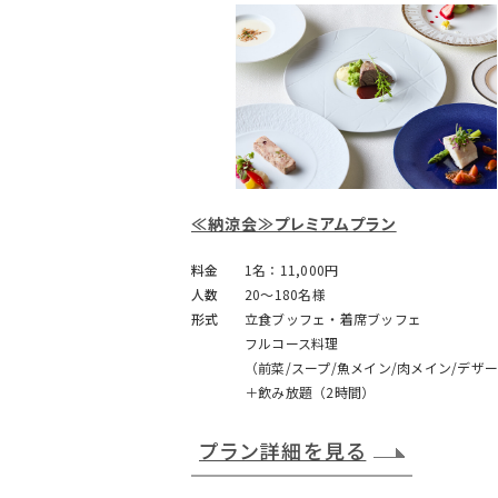
≪納涼会≫プレミアムプラン
料金
1名：11,000円
人数
20～180名様
形式
立食ブッフェ・着席ブッフェ
フルコース料理
（前菜/スープ/魚メイン/肉メイン/デザ
＋飲み放題（2時間）
プラン詳細を見る