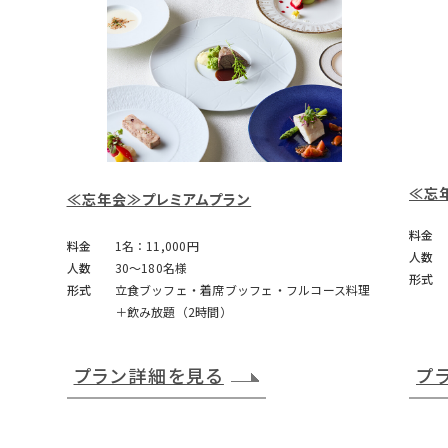
≪忘
≪忘年会≫プレミアムプラン
料金
料金
1名：11,000円
人数
人数
30～180名様
形式
形式
立食ブッフェ・着席ブッフェ・フルコース料理
＋飲み放題（2時間）
プラン詳細を見る
プ