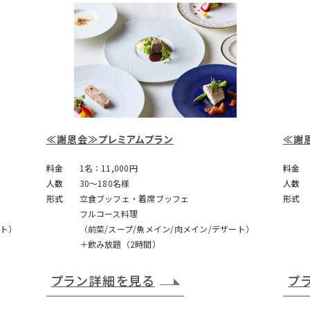
≪謝恩会≫プレミアムプラン
≪謝
料金
1名：11,000円
料金
人数
30～180名様
人数
形式
立食ブッフェ・着席ブッフェ
形式
フルコース料理
ート）
（前菜/スープ/魚メイン/肉メイン/デザート）
＋飲み放題（2時間）
プラン詳細を見る
プ