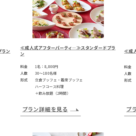
≪成人式アフターパーティ―≫スタンダードプラ
プラン
≪成
ン
料金
1名：8,800円
料金
人数
30～180名様
人数
形式
立食ブッフェ・着席ブッフェ
形式
ハーフコース料理
＋飲み放題（2時間）
プラン詳細を見る
プ