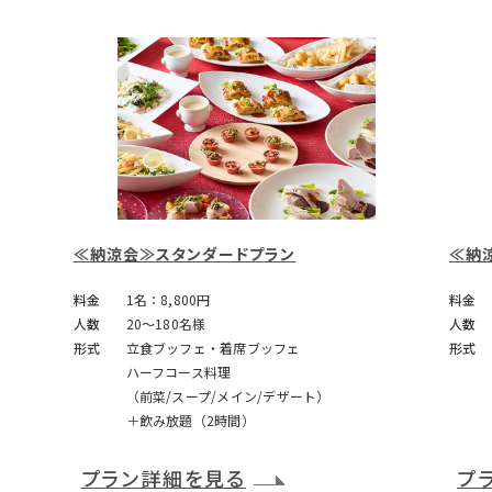
≪納涼会≫スタンダードプラン
≪納
料金
1名：8,800円
料金
人数
20～180名様
人数
形式
立食ブッフェ・着席ブッフェ
形式
ハーフコース料理
（前菜/スープ/メイン/デザート）
＋飲み放題（2時間）
プラン詳細を見る
プ