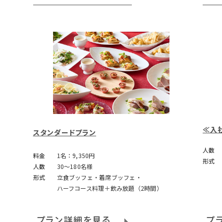
≪入
スタンダードプラン
人数
料金
1名：9,350円
形式
人数
30～180名様
形式
立食ブッフェ・着席ブッフェ・
ハーフコース料理＋飲み放題（2時間）
プラン詳細を見る
プ