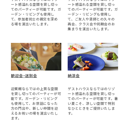
ート感溢れる空間を貸し切っ
ート感溢れる空間を貸し切っ
てのパーティーが可能です。ガ
てのパーティーが可能です。ガ
ーデン・リビングも使用し
ーデン・リビングも使用し
て、参加者同士の親交を深め
て、ご友人や恩師との久々の
る場を演出いたします。
再会、クラス会や同期会のお
集まりを演出いたします。
歓迎会・送別会
納涼会
迎賓館ならではの上質な空間
ゲストハウスならではのリゾ
を貸し切ってのパーティーが可
ート感溢れる空間を貸し切っ
能です。ガーデン・リビング
てのパーティーが可能です。暑
も使用して、お世話になった
い夏こそ、涼しい空間で特別
方の門出や、新しい仲間を迎
なひとときをご提供いたしま
えるお祝いの場を演出いたし
す。
ます。