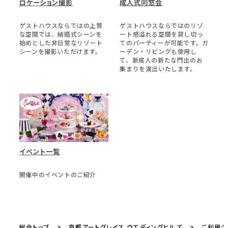
ロケーション撮影
成人式同窓会
ゲストハウスならではの上質
ゲストハウスならではのリゾ
な空間では、結婚式シーンを
ート感溢れる空間を貸し切っ
始めとした非日常なリゾート
てのパーティーが可能です。ガ
シーンを撮影いただけます。
ーデン・リビングも使用し
て、新成人の新たな門出のお
集まりを演出いたします。
イベント一覧
開催中のイベントのご紹介
総合トップ
京都アートグレイス ウエディングヒルズ
ご利用シ