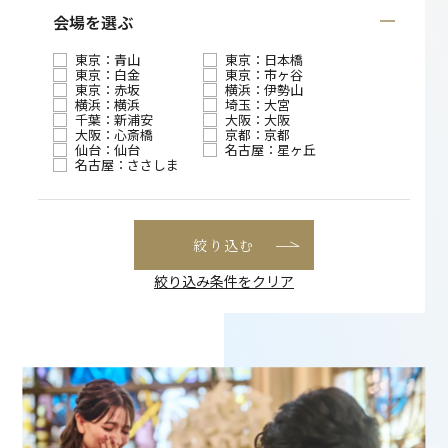
会場を選ぶ
東京：青山
東京：日本橋
東京：白金
東京：市ヶ谷
東京：赤坂
横浜：伊勢山
横浜：横浜
埼玉：大宮
千葉：新浦安
大阪：大阪
大阪：心斎橋
京都：京都
仙台：仙台
名古屋：星ヶ丘
名古屋：ささしま
絞り込む
絞り込み条件をクリア