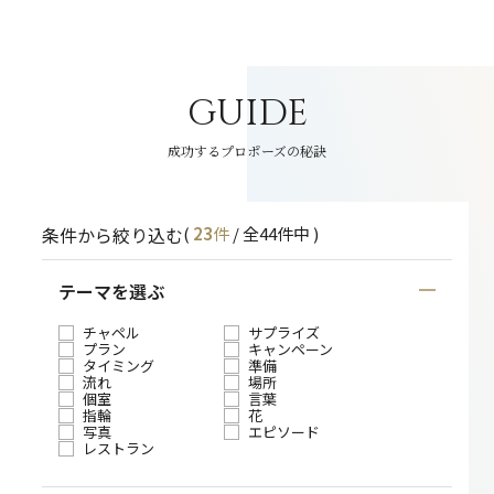
GUIDE
成功するプロポーズの秘訣
条件から絞り込む
(
23
件
/ 全
44
件中
)
テーマを選ぶ
チャペル
サプライズ
プラン
キャンペーン
タイミング
準備
流れ
場所
個室
言葉
指輪
花
写真
エピソード
レストラン