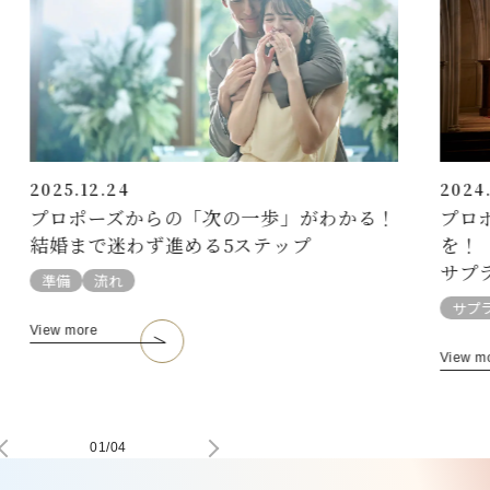
2025.12.24
2024.
プロポーズからの「次の一歩」がわかる！
プロ
結婚まで迷わず進める5ステップ
を！
サプ
準備
流れ
サプ
View more
View m
01
/
04