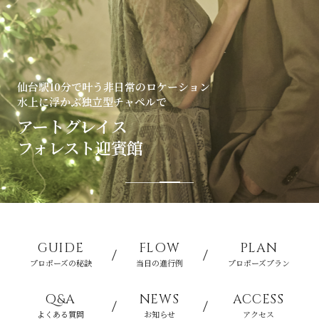
仙台駅10分で叶う非日常のロケーション
水上に浮かぶ独立型チャペルで
アートグレイス
フォレスト迎賓館
GUIDE
FLOW
PLAN
プロポーズの秘訣
当日の進行例
プロポーズプラン
Q&A
NEWS
ACCESS
よくある質問
お知らせ
アクセス