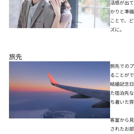
活感が出て
かりと準備
ことで、ど
ズに。
旅先
旅先でのプ
ることがで
結婚記念日
た宿泊先な
ち着いた雰
客室から見
されたお部