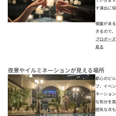
す演出に協
個室がある
きるので、
プロポーズ
見る
夜景やイルミネーションが見える場所
都心のビル
プ、イベン
ネーション
な気分を高
囲気な点も