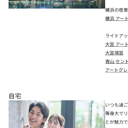
横浜の夜景
横浜 アー
ライトアッ
大宮 アー
大宮璃宮
青山 セン
アートグレ
自宅
いつも過ご
等身大でリ
とが魅力で