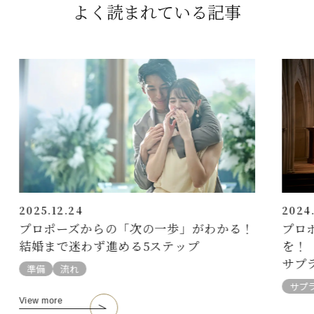
よく読まれている記事
2025.12.24
2024.
プロポーズからの「次の一歩」がわかる！
プロ
結婚まで迷わず進める5ステップ
を！
サプ
準備
流れ
サプ
View more