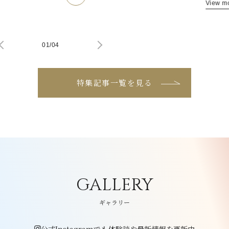
View m
01
/
04
特集記事一覧を見る
GALLERY
ギャラリー
公式Instagramでも体験談や最新情報を更新中