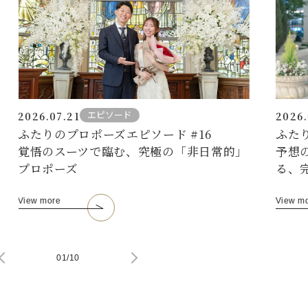
エピソード
2026.07.21
2026.
ふたりのプロポーズエピソード #16
ふた
覚悟のスーツで臨む、究極の「非日常的」
予想
プロポーズ
る、
View more
View m
01
/
10