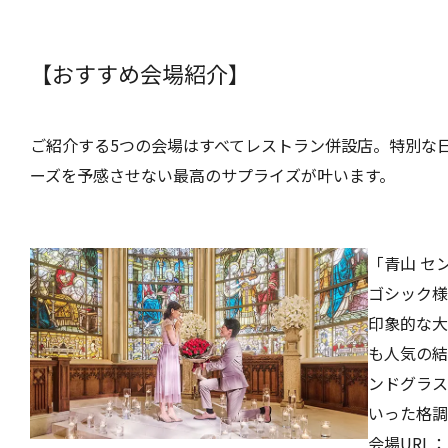
【おすすめ会場紹介】
ご紹介する5つの会場はすべてレストラン併設店。特別な
ーズを予感させない最高のサプライズが叶います。
「青山 セ
ゴシック様
印象的な大
も人気の結
ンドグラス
いった格調
会場URL：