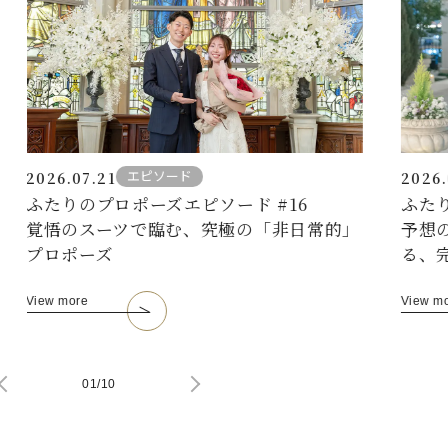
エピソード
2026.07.21
2026.
ふたりのプロポーズエピソード #16
ふた
覚悟のスーツで臨む、究極の「非日常的」
予想
プロポーズ
る、
View more
View m
01
/
10