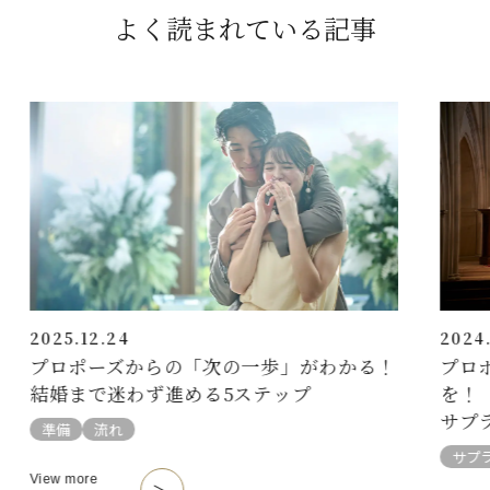
よく読まれている記事
2025.12.24
2024.
プロポーズからの「次の一歩」がわかる！
プロ
結婚まで迷わず進める5ステップ
を！
サプ
準備
流れ
サプ
View more