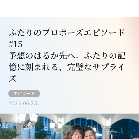
ふたりのプロポーズエピソード
#15
予想のはるか先へ。ふたりの記
憶に刻まれる、完璧なサプライ
ズ
エピソード
2026.06.25