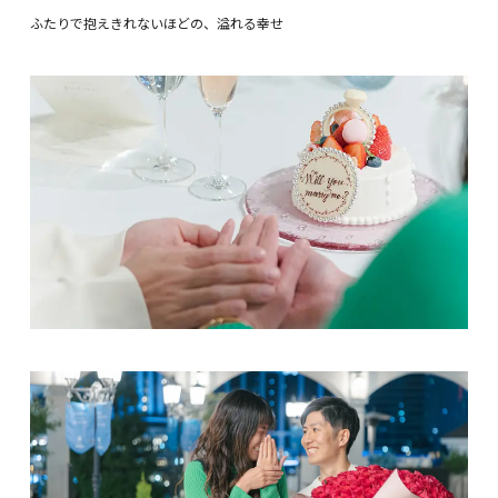
ふたりで抱えきれないほどの、溢れる幸せ