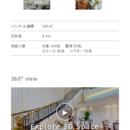
バンケット面積
160㎡
天井高
6.5m
収容人数
立食 100名 着席 80名
スクール 45名 シアター 55名
360º view
►
Explore 3D Space