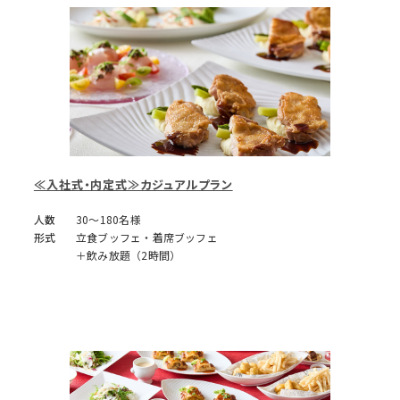
≪入社式・内定式≫カジュアルプラン
人数
30～180名様
形式
立食ブッフェ・着席ブッフェ
＋飲み放題（2時間）