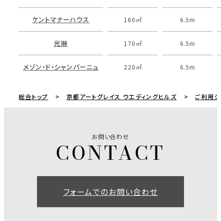
ケントマナーハウス
160㎡
6.5m
光琳
170㎡
6.5m
メゾン・ド・シャンパーニュ
220㎡
6.5m
総合トップ
京都アートグレイス ウエディングヒルズ
ご利用シ
お問い合わせ
フォームでのお問い合わせ