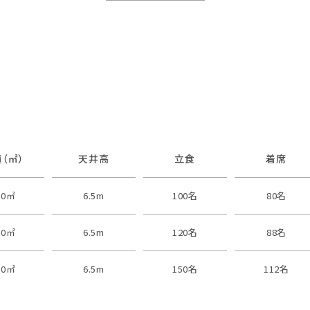
（㎡）
天井高
立食
着席
60㎡
6.5m
100名
80名
70㎡
6.5m
120名
88名
20㎡
6.5m
150名
112名