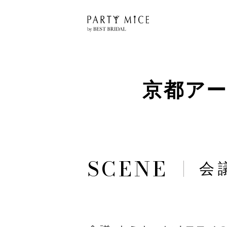
京都アー
会