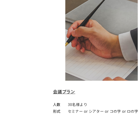
会議プラン
人数
30名様より
形式
セミナー or シアター or コの字 or ロの