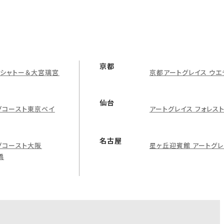
京都
グシャトー＆大宮璃宮
京都アートグレイス ウエ
仙台
グコースト東京ベイ
アートグレイス フォレス
名古屋
グコースト大阪
星ヶ丘迎賓館 アートグレ
橋