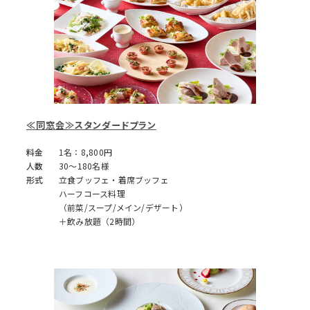
≪同窓会≫スタンダードプラン
料金
1名：8,800円
人数
30～180名様
形式
立食ブッフェ・着席ブッフェ
ハーフコース料理
（前菜/スープ/メイン/デザート）
＋飲み放題（2時間）