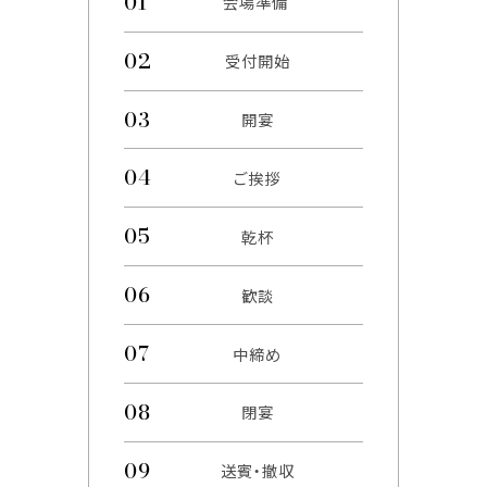
会場準備
受付開始
開宴
ご挨拶
乾杯
歓談
中締め
閉宴
送賓・撤収