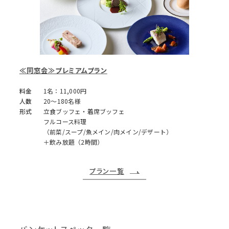
≪同窓会≫プレミアムプラン
料金
1名：11,000円
人数
20～180名様
形式
立食ブッフェ・着席ブッフェ
フルコース料理
（前菜/スープ/魚メイン/肉メイン/デザート）
＋飲み放題（2時間）
プラン一覧